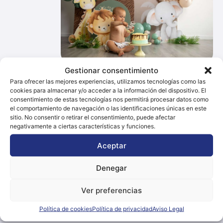
Gestionar consentimiento
Para ofrecer las mejores experiencias, utilizamos tecnologías como las
cookies para almacenar y/o acceder a la información del dispositivo. El
consentimiento de estas tecnologías nos permitirá procesar datos como
Contacto
el comportamiento de navegación o las identificaciones únicas en este
sitio. No consentir o retirar el consentimiento, puede afectar
Dirección
negativamente a ciertas características y funciones.
Via G. G. Pandolfi, 9, 61032 Marotta PU, Italia
Aceptar
Teléfono
Denegar
+32 48 01 16 08
Email
Ver preferencias
palloncinomania@gmail.com
Política de cookies
Política de privacidad
Aviso Legal
Web