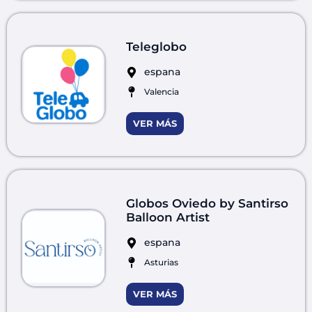
Teleglobo
espana
Valencia
VER MÁS
Globos Oviedo by Santirso
Balloon Artist
espana
Asturias
VER MÁS