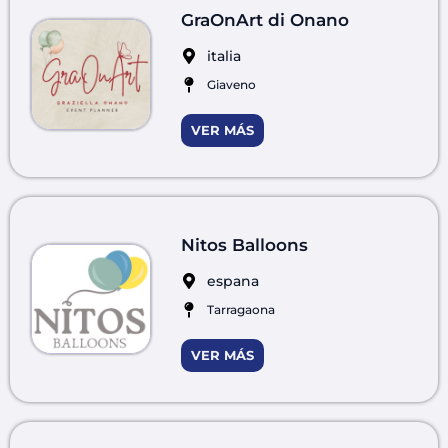
GraOnArt di Onano
italia
Giaveno
VER MÁS
Nitos Balloons
espana
Tarragaona
VER MÁS