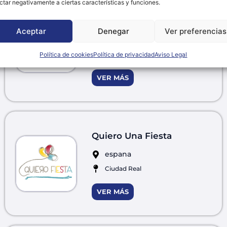
ctar negativamente a ciertas características y funciones.
Para un día Especial
GLOBOS
Aceptar
Denegar
Ver preferencias
espana
Política de cookies
Política de privacidad
Aviso Legal
Huelva
VER MÁS
Quiero Una Fiesta
espana
Ciudad Real
VER MÁS