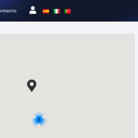
ontacto
2