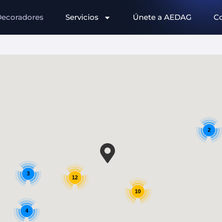
ecoradores
Servicios
Únete a AEDAG
C
2
3
12
10
4