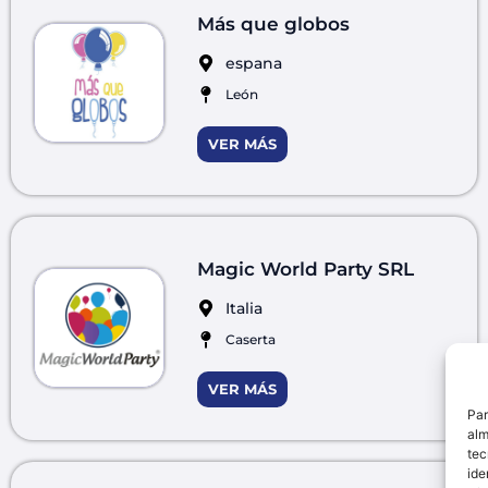
Más que globos
espana
León
VER MÁS
Magic World Party SRL
Italia
Caserta
VER MÁS
Par
alm
tec
ide