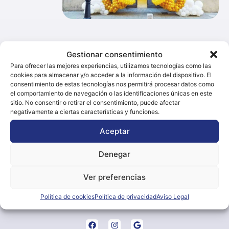
Gestionar consentimiento
Contacto
Para ofrecer las mejores experiencias, utilizamos tecnologías como las
cookies para almacenar y/o acceder a la información del dispositivo. El
Dirección
consentimiento de estas tecnologías nos permitirá procesar datos como
el comportamiento de navegación o las identificaciones únicas en este
Avenida Extremadura 65 / 10613 Navaconcejo
sitio. No consentir o retirar el consentimiento, puede afectar
(Cáceres)
negativamente a ciertas características y funciones.
Teléfono
Aceptar
+34 610 707 671
Denegar
Email
magia@jcarron.es
Ver preferencias
Web
Política de cookies
Política de privacidad
Aviso Legal
jcarron.es