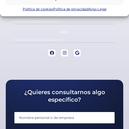
+34 616 216 955
Política de cookies
Política de privacidad
Aviso Legal
Email
teleglobo@teleglobo.es
Web
https://www.teleglobo.es/
¿Quieres consultarnos algo
específico?