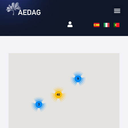
9
40
3