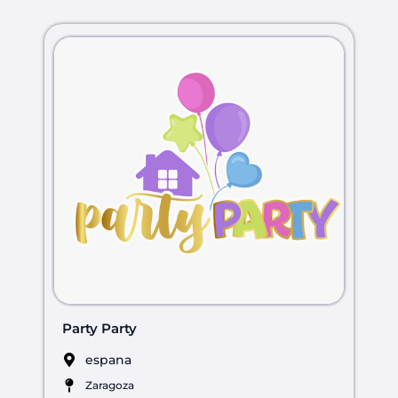
Party Party
espana
Zaragoza